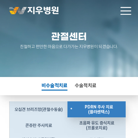
관절센터
친절하고 편안한 마음으로 다가가는 지우병원이 되겠습니다.
비수술적치료
수술적치료
PDRN 주사 치료
오십견 브리즈망(관절수동술)
(플라센텍스)
초음파 유도 증식치료
콘쥬란 주사치료
(프롤로치료)