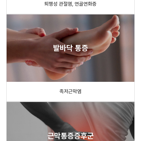
퇴행성 관절염, 연골연화증
발바닥 통증
족저근막염
근막통증증후군