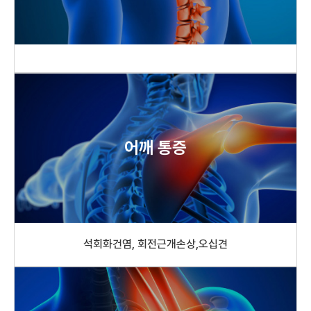
어깨 통증
석회화건염, 회전근개손상,오십견